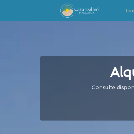
La 
Alq
Consulte disponi